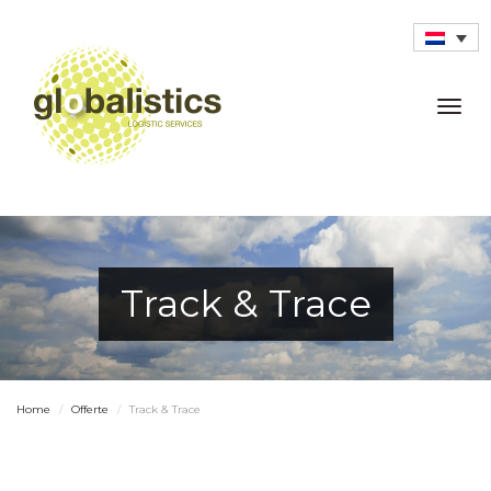
Togg
navig
Track & Trace
Home
Offerte
Track & Trace