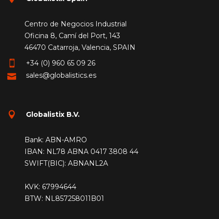
Centro de Negocios Industrial
Oficina 8, Camí del Port, 143
46470 Catarroja, Valencia, SPAIN
+34 (0) 960 65 09 26
sales@globalistics.es
Globalistix B.V.
Bank: ABN-AMRO
IBAN: NL78 ABNA 0417 3808 44
SWIFT(BIC): ABNANL2A
KVK: 67994644
BTW: NL857258011B01